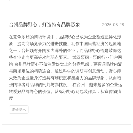
台州品牌野心，打造特有品牌形象
2026-05-28
在竞争浓烈的商场环境中，品牌野心已成为企业塑造互异化形
象、提高商场竞争力的进击技能。动作中国民营经济的起原地
之一，台州领有开阔实力浑朴的企业，而品牌野心恰是鼓舞这
些企业走向更高等次的弱点要素。 武汉泵阀 - 泵阀行业门户网
站 台州品牌野心不仅注爱好觉上的好意思感，更强调品牌内涵
与商场定位的精确连合。通过科学的调研与创意策动，野心师
大致为企业量身打造具有辨识度和感染力的品牌形象，从而增
强阔绰者对品牌的剖判与赤忱度。 在台州，越来越多的企业运
转爱好品牌野心的价值。从标识野心到包装作风，从宣传物猜
度
维修资讯