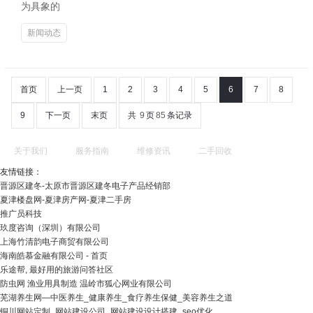
为具象的
新闻动态
首页
上一页
1
2
3
4
5
6
7
8
9
下一页
末页
共
9
页
85
条记录
关于我们
服务指南
维修资讯
二手回收
友情链接：
晋源区建冬-太原市晋源区建冬电子产品经销部
夏津楼盘网-夏津房产网-夏津二手房
推广员科技
玖度咨询（深圳）有限公司
上海竹清韵电子商贸有限公司
海南皓慕金融有限公司 - 首页
乐途帮, 最好用的旅游问答社区
防虫网 渔业用具制造 温岭市狐心网业有限公司
芜湖养生网—中医养生_健康养生_食疗养生保健_美容养生之道
铜川网站定制_网站建设公司_网站建设设计搭建_seo优化