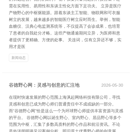
需在实用性、易用性和东谈主性化方面下足功夫。 立异是医疗
产物野心的中枢驱能源。跟着东谈主工智能、物联网和可衣服
树立的发展，越来越多的智能医疗树立应时而生。举例，智能
血糖仪、汉典心电监测系统等，不仅提高了会诊成果，也培育
了患者的自我处分才略。这些产物通逾期间立异，为医师和患
者提供了更精确、方便的处事。 关连词，仅有立异还不够，实
用才是医
新闻动态
谷德野心网：灵感与创意的汇注地
2026-05-30
在现时快速发展的野心范围上海沨起网络科技有限公司，寻找
灵感和创意已成为野心师们普通责任中不成或缺的一部分。
而“谷德野心网”恰是这么一个为环球野心师提供丰富资源与灵感
的平台。 谷德野心网以诞生野心、室内野心、居品野心等多个
范围为中枢，汇集了多数高质料的野心作品和前沿资讯。不论
是外洋闻明项见识案例分析，照旧原土优秀野心师的创意展