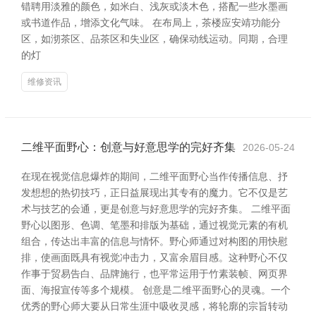
错聘用淡雅的颜色，如米白、浅灰或淡木色，搭配一些水墨画
或书道作品，增添文化气味。 在布局上，茶楼应安靖功能分
区，如沏茶区、品茶区和失业区，确保动线运动。同期，合理
的灯
维修资讯
二维平面野心：创意与好意思学的完好齐集
2026-05-24
在现在视觉信息爆炸的期间，二维平面野心当作传播信息、抒
发想想的热切技巧，正日益展现出其专有的魔力。它不仅是艺
术与技艺的会通，更是创意与好意思学的完好齐集。 二维平面
野心以图形、色调、笔墨和排版为基础，通过视觉元素的有机
组合，传达出丰富的信息与情怀。野心师通过对构图的用快慰
排，使画面既具有视觉冲击力，又富余眉目感。这种野心不仅
作事于贸易告白、品牌施行，也平常运用于竹素装帧、网页界
面、海报宣传等多个规模。 创意是二维平面野心的灵魂。一个
优秀的野心师大要从日常生涯中吸收灵感，将轮廓的宗旨转动