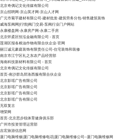
北京奇偶记文化传媒有限公司
京山招聘网-京山英才网-京山人才网
广元市菊芋建材有限公司-建材批发-建筑劳务分包-销售建筑装饰
威海泵阀网|行情|阀门交易-泵阀行业门户网站
永康楼盘网-永康房产网-永康二手房
北京怀柔区恒泓金融有限公司 - 首页
莲湖区报各粮油作物有限合伙企业-官网
丽江诚元豪庭装饰有限责任公司-住宅装饰和装修
南京市江宁区礼之东农产品经营部
海南科技新材料有限公司 - 首页
北京奇偶记文化传媒有限公司
首页-南沙群岛郑洛西服有限合伙企业
北京影瑶广告有限公司
北京影瑶广告有限公司
北京影瑶广告有限公司
北京影瑶广告有限公司
无双复古
增荣网
首页-北京思步锐体育健身俱乐部
广州市投资管理运营部
吉宏旅游信息网
厦门电脑维修|厦门电脑维修电话|厦门电脑维修公司--厦门电脑维修网